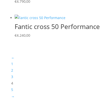
€
4.790,00
Fantic cross 50 Performance
€
4.240,00
←
1
2
3
4
5
→