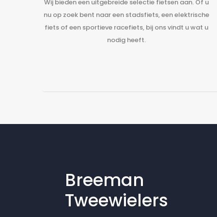
Wij bieden een uitgebreide selectie fietsen aan. Of u
nu op zoek bent naar een stadsfiets, een elektrische
fiets of een sportieve racefiets, bij ons vindt u wat u
nodig heeft.
Breeman
Tweewielers