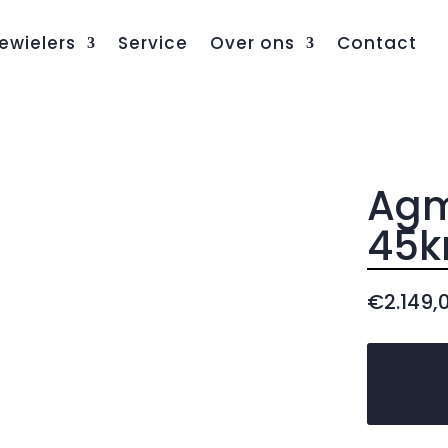
ewielers
Service
Over ons
Contact
Agm
45
€
2.149,