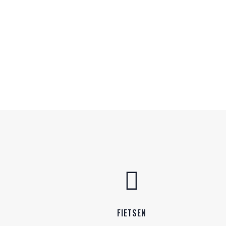

FIETSEN