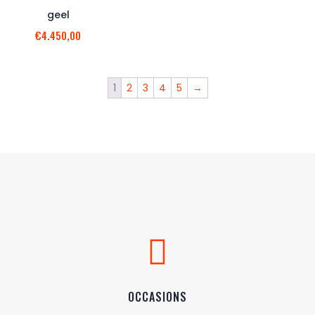
geel
€
4.450,00
1
2
3
4
5
→

OCCASIONS