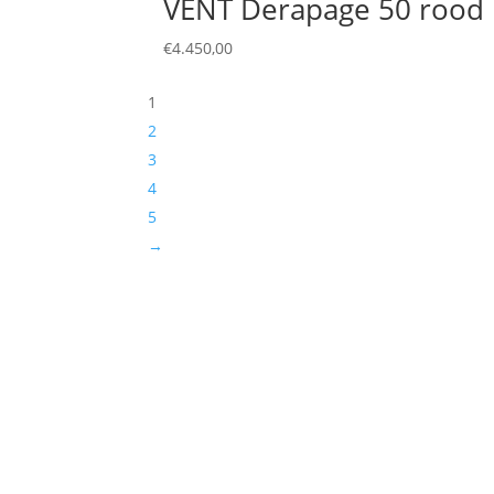
VENT Derapage 50 rood
€
4.450,00
1
2
3
4
5
→