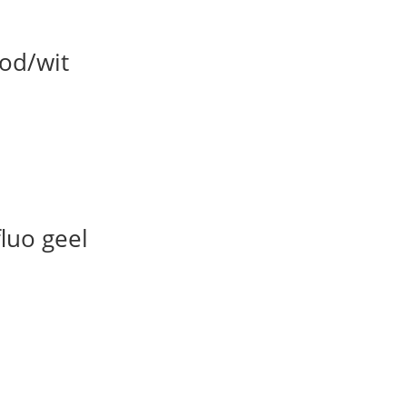
od/wit
luo geel