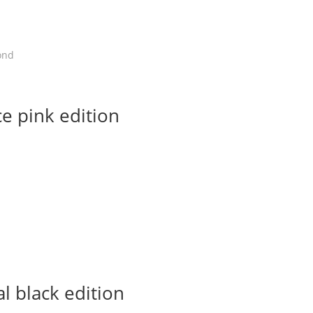
Gesorteerd
ond
op
nieuwste
e pink edition
l black edition