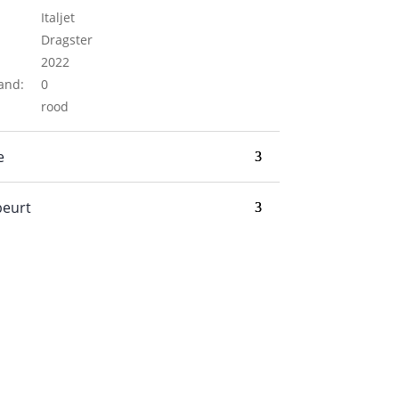
Italjet
Dragster
2022
and:
0
rood
e
beurt